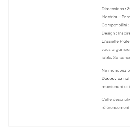
Dimensions : 3
Matériau : Porc
Compatibilité 
Design : Inspir
L'Assiette Plat
vous organisiez
table. Sa conc
Ne manquez pas
Découvrez notr
maintenant et 
Cette descripti
référencement 