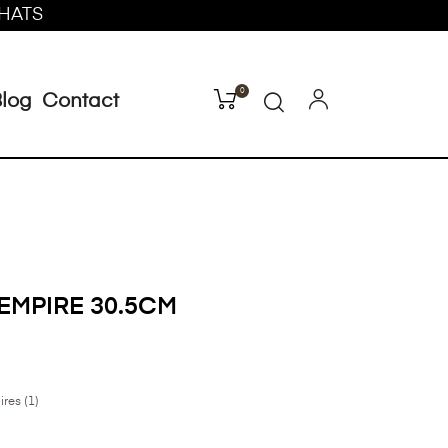
CHATS
0
log
Contact
 EMPIRE 30.5CM
ires (
1
)