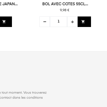
 JAPAN...
BOL AVEC COTES 55CL...
Prix
9,98 €
−
+
shopping_cart
shopping_cart
à tout moment. Vous trouverez
contact dans les conditions