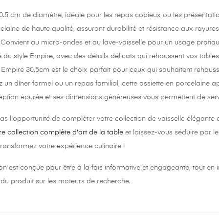
0.5 cm de diamètre, idéale pour les repas copieux ou les présentati
elaine de haute qualité, assurant durabilité et résistance aux rayures
: Convient au micro-ondes et au lave-vaisselle pour un usage pratiqu
é du style Empire, avec des détails délicats qui rehaussent vos tables
e Empire 30.5cm est le choix parfait pour ceux qui souhaitent rehauss
 un dîner formel ou un repas familial, cette assiette en porcelaine a
eption épurée et ses dimensions généreuses vous permettent de servir
 l'opportunité de compléter votre collection de vaisselle élégante 
e collection complète d'art de la table
et laissez-vous séduire par l
transformez votre expérience culinaire !
on est conçue pour être à la fois informative et engageante, tout en
du produit sur les moteurs de recherche.