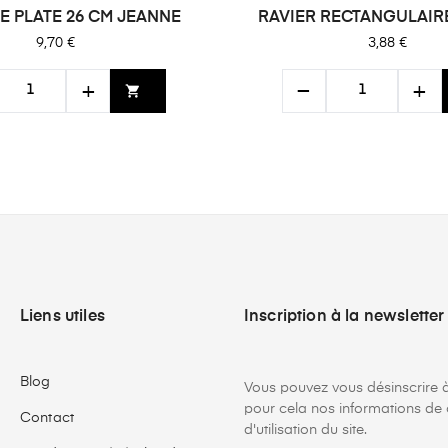
E PLATE 26 CM JEANNE
RAVIER RECTANGULAIRE
Prix
Prix
9,70 €
3,88 €
+
−
+
shopping_cart
Liens utiles
Inscription à la newsletter
Blog
Vous pouvez vous désinscrire 
pour cela nos informations de 
Contact
d'utilisation du site.