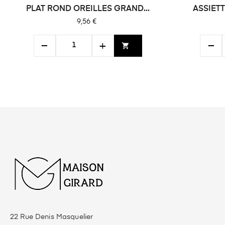
PLAT ROND OREILLES GRAND...
ASSIETT
Prix
9,56 €
−
+
−
shopping_cart
22 Rue Denis Masquelier