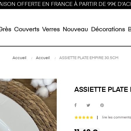
AISON OFFERTE EN FRANCE À PARTIR DE 99€ D'A
Grès
Couverts
Verres
Nouveau
Décorations
B
Accueil
Accueil
ASSIETTE PLATE EMPIRE 30.5CM
ASSIETTE PLATE
lire les commenta