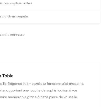
iement en plusieurs fois
it gratuit en magasin
R POUR COMPARER
a Table
 allie élégance intemporelle et fonctionnalité moderne.
pire, apportant une touche de sophistication à vos
naire mémorable grâce à cette pièce de vaisselle