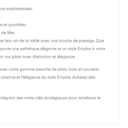
ons sophistiquées.
.
e et quotidien.
 de fête.
er leur art de la table avec une touche de prestige. Que
pporte une esthétique élégante et un style Empire à votre
 vos plats avec distinction et élégance.
avec notre gamme assortie de plats, bols et couverts.
e charme et l'élégance du style Empire. Achetez dès
 intégrant des mots-clés stratégiques pour améliorer le