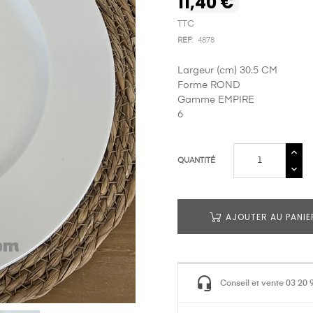
11,40 €
TTC
REF:
4878
Largeur (cm) 30.5 CM
Forme ROND
Gamme EMPIRE
6
QUANTITÉ
AJOUTER AU PANIE
Conseil et vente 03 20 