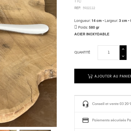
TTC
REF:
5922112
Longueur:
14 cm
• Largeur:
3 cm
• 
Poids:
580 gr
ACIER INOXYDABLE
QUANTITÉ
AJOUTER AU PANIE
Conseil et vente 03 20 
Paiements sécurisés Pa