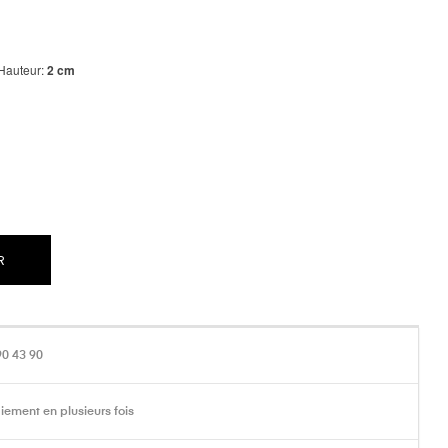
Hauteur:
2 cm
R
90 43 90
iement en plusieurs fois