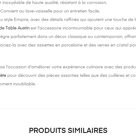
 inoxydable de haute qualité, résistant à la corrosion.
Convient au lave-vaisselle pour un entretien facile.
u style Empire, avec des détails raffinés qui ajoutent une touche de l
de Table Austin
est l'accessoire incontournable pour ceux qui apprécie
ntègre parfaitement dans un décor classique ou contemporain, offrant
ociez-la avec des assiettes en porcelaine et des verres en cristal 
 l'occasion d'améliorer votre expérience culinaire avec des produits 
ète
pour découvrir des pièces assorties telles que des cuillères et c
ment inoubliable.
PRODUITS SIMILAIRES