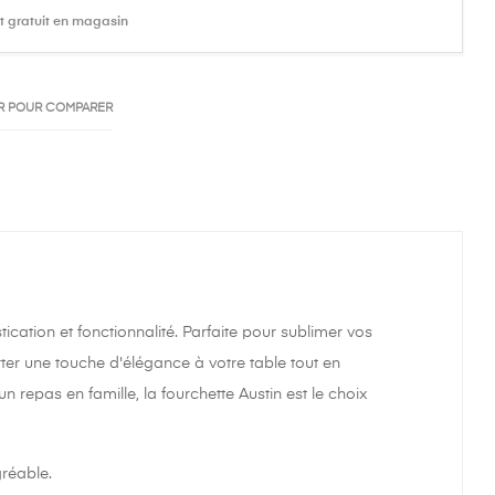
it gratuit en magasin
R POUR COMPARER
istication et fonctionnalité. Parfaite pour sublimer vos
ter une touche d'élégance à votre table tout en
 repas en famille, la fourchette Austin est le choix
réable.