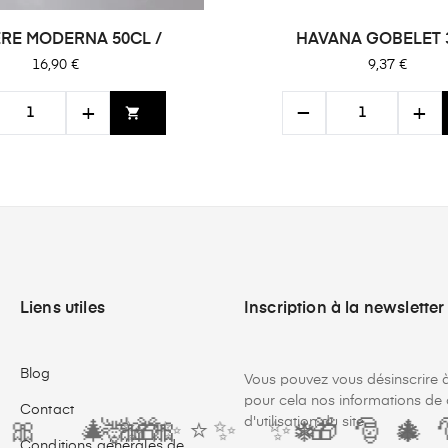
THEIERE MODERNA 50CL /
HAVANA GOBELET 
Prix
Prix
16,90 €
9,37 €
+
−
+
shopping_cart
Liens utiles
Inscription à la newsletter
Blog
Vous pouvez vous désinscrire 
pour cela nos informations de 
Contact
d'utilisation du site.

✨
🎀
🎀
🎄
⭐
⭐
🕯️
✨
⭐
✨
🕯️
✨
🦌
❄️
🎅
Conditions générales de