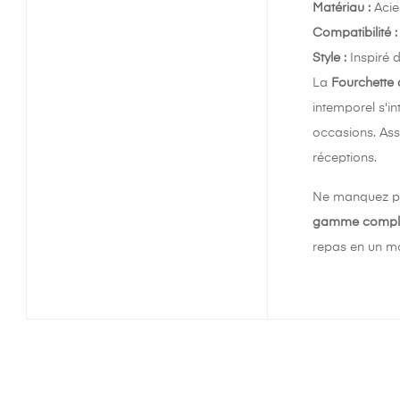
Matériau :
Acier
Compatibilité :
Style :
Inspiré d
La
Fourchette 
intemporel s'i
occasions. Ass
réceptions.
Ne manquez pas
gamme compl
repas en un mo