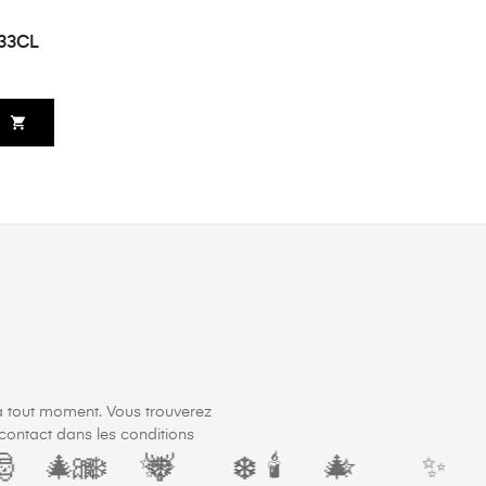
33CL
shopping_cart
à tout moment. Vous trouverez
contact dans les conditions
🎄
✨
🎅
🎀
🎁
❄️
🎄
❄️
🦌
🎄
❄️
❄️
❄️
✨
🕯️
⭐