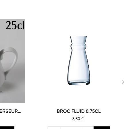
›
ERSEUR...
BROC FLUID 0.75CL
Prix
8,30 €