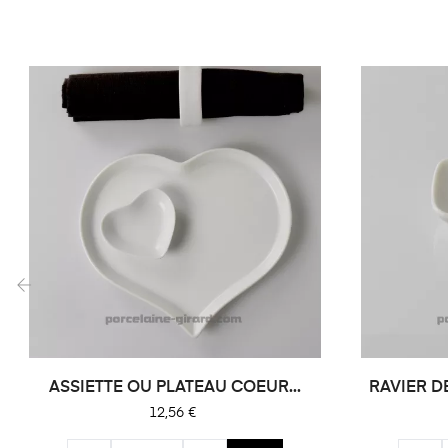
‹
ASSIETTE OU PLATEAU COEUR...
RAVIER D
Prix
12,56 €