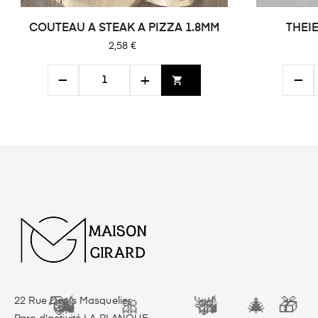
COUTEAU A STEAK A PIZZA 1.8MM
Prix
2,58 €
−
+
−
shopping_cart
22 Rue Denis Masquelier
🎄
🦌
🎅
🕯️
🎀
🕯️
🎁
🎀
🦌
🎄
🎀
