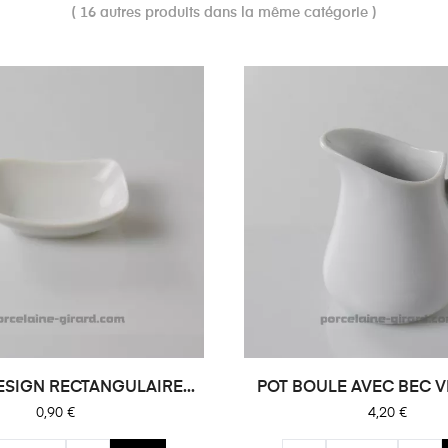
( 16 autres produits dans la même catégorie )
ESIGN RECTANGULAIRE...
POT BOULE AVEC BEC V
Prix
Prix
0,90 €
4,20 €