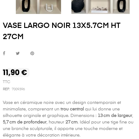
VASE LARGO NOIR 13X5.7CM HT
27CM
11,90 €
TTC
REF:
7009396
Vase en céramique noire avec un design contemporain et
minimaliste, comprenant un
trou central
qui lui donne une
silhouette originale et graphique. Dimensions :
13 cm de largeur
,
5,7 cm de profondeur
, hauteur
27 cm
. Idéal pour une tige fine ou
une branche sculpturale, il apporte une touche moderne et
élégante à votre décoration intérieure.