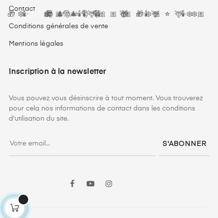
Contact
🎁
🕯️
✨
❄️
⭐
❄️
🎅
🎁
🎅
🎀
🎁
🎄
🎀
🕯️
✨
🦌
✨
⭐
🎅
🎅
🕯️
🎄
🕯️
🕯️
🦌
🎀
🎀
🎁
🎀
⭐
❄️
✨
🎁
🦌
🎀
🕯️
🎁
⭐
❄️
🦌
✨
⭐
🕯️
❄️
🎀
Conditions générales de vente
Mentions légales
Inscription à la newsletter
Vous pouvez vous désinscrire à tout moment. Vous trouverez
pour cela nos informations de contact dans les conditions
d'utilisation du site.
S'ABONNER
LinkedIn
TikTok
Facebook
YouTube
Instagram