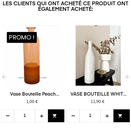
LES CLIENTS QUI ONT ACHETÉ CE PRODUIT ONT
ÉGALEMENT ACHETÉ:
PROMO !
‹
›
Vase Bouteille Peach
VASE BOUTEILLE WHITE
Verre...
7.5X31CM
Prix
Prix
1,00 €
11,90 €
−
+
−
+
shopping_cart
shopping_cart