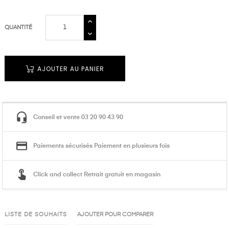
QUANTITÉ
AJOUTER AU PANIER
Conseil et vente 03 20 90 43 90
Paiements sécurisés Paiement en plusieurs fois
Click and collect Retrait gratuit en magasin
LISTE DE SOUHAITS
AJOUTER POUR COMPARER