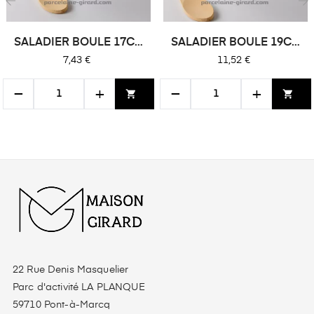
‹
›
SALADIER BOULE 17CM
SALADIER BOULE 19CM
HT 7CM /
HT 7.5CM /
Prix
Prix
7,43 €
11,52 €
−
+
−
+
shopping_cart
shopping_cart
22 Rue Denis Masquelier
Parc d'activité LA PLANQUE
59710 Pont-à-Marcq