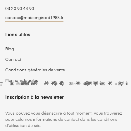
03 20 90 43 90
contact@maisongirard1988.fr
Liens utiles
Blog
Contact
Conditions générales de vente
Mentions légales
🕯️
🦌
🎀
❄️
🕯️
🎀
🕯️
✨
❄️
🕯️
🎁
🕯️
🎁
❄️
⭐
🎁
🎅
🎁
🕯️
⭐
🕯️
🎁
🎅
🕯️
❄️
🎁
✨
🎅
✨
✨
⭐
✨
🎁
🎀
🎄
🎁
🦌
🕯️
🎀
⭐
🎁
⭐
🎀
🕯️
🦌
Inscription à la newsletter
Vous pouvez vous désinscrire à tout moment. Vous trouverez
pour cela nos informations de contact dans les conditions
d'utilisation du site.