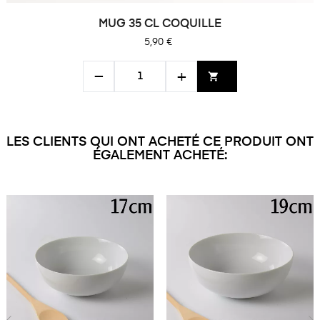
MUG 35 CL COQUILLE
Prix
5,90 €
−
+
shopping_cart
LES CLIENTS QUI ONT ACHETÉ CE PRODUIT ONT
ÉGALEMENT ACHETÉ: