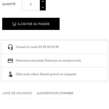
QUANTITÉ
AJOUTER AU PANIER
Conseil et vente 03 20 90 43 90
Paiements sécurisés Paiement en plusieurs fois
Click and collect Retrait gratuit en magasin
LISTE DE SOUHAITS
AJOUTER POUR COMPARER